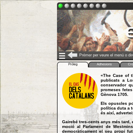
E
☰
Prémer per veure el menú o di
Pròleg
Adhesions
Cro
«The Case of t
publicats a Lo
conservador qu
promeses fetes 
Gènova 1705.
Els opuscles po
política duta a 
és així, advert
Gairebé tres-cents anys més tard, e
moció al Parlament de Westminst
democràticament el seu propi fut