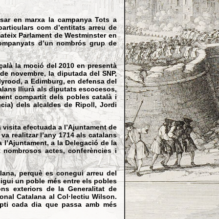
posar en marxa la campanya Tots a
articulars com d’entitats arreu de
 mateix Parlament de Westminster en
 acompanyats d’un nombrós grup de
pçalà la moció del 2010 en presentà
 de novembre, la diputada del SNP,
lyrood, a Edimburg, en defensa del
alans lliurà als diputats escocesos,
ent compartit dels pobles català i
a) dels alcaldes de Ripoll, Jordi
 visita efectuada a l’Ajuntament de
va realitzar l’any 1714 als catalans
a l’Ajuntament, a la Delegació de la
at nombrosos actes, conferències i
alana, perquè es conegui arreu del
 sigui un poble més entre els pobles
ons exteriors de la Generalitat de
nal Catalana al Col·lectiu Wilson.
ompti cada dia que passa amb més