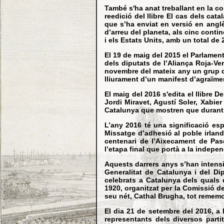
També s'ha anat treballant en la c
reedició del llibre El cas dels ca
que s’ha enviat en versió en angl
d’arreu del planeta, als cinc conti
i els Estats Units, amb un total de 
El 19 de maig del 2015 el Parlamen
dels diputats de l’Aliança Roja-Ve
novembre del mateix any un grup de
lliurament d’un manifest d’agraïm
El maig del 2016 s'edita el llibre 
Jordi Miravet, Agustí Soler, Xabie
Catalunya que mostren que durant tr
L’any 2016 té una significació esp
Missatge d’adhesió al poble irland
centenari de l’Aixecament de Pasq
l’etapa final que portà a la indepe
Aquests darrers anys s’han intensi
Generalitat de Catalunya i del Di
celebrats a Catalunya dels quals 
1920, organitzat per la Comissió d
seu nét, Cathal Brugha, tot rememo
El dia 21 de setembre del 2016, a 
representants dels diversos parti