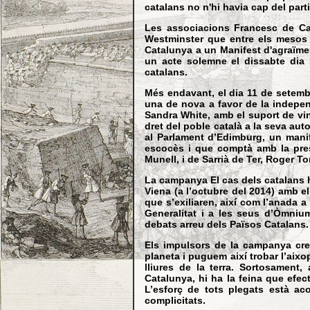
catalans no n'hi havia cap del parti
Les associacions Francesc de Cas
Westminster que entre els mesos d
Catalunya a un Manifest d'agraïmen
un acte solemne el dissabte dia 
catalans.
Més endavant, el dia 11 de setembr
una de nova a favor de la indepen
Sandra White, amb el suport de vi
dret del poble català a la seva aut
al Parlament d’Edimburg, un manif
escocès i que comptà amb la pres
Munell, i de Sarrià de Ter, Roger To
La campanya El cas dels catalans h
Viena (a l’octubre del 2014) amb el
que s’exiliaren, així com l’anada a
Generalitat i a les seus d’Òmnium
debats arreu dels Països Catalans.
Els impulsors de la campanya crei
planeta i puguem així trobar l’aixo
lliures de la terra. Sortosament,
Catalunya, hi ha la feina que efe
L’esforç de tots plegats està a
complicitats.