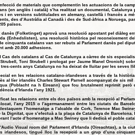
onfecció de materials que complementin les actuacions de la campa
talans (en anglès i català) s’ha realitzat un documental, Cataluny
ès i en versions subtitulades en alemany, castellà i francès a m
nents, des d’Austràlia al Canadà i des de Sud-àfrica a Noruega, pas
205 països.
t danès (Folketinget) aprovà una resolució apostant pel diàleg en
rda (Enhedslisten), una resolució històrica pel reconeixement del
 cinquanta catalans van ser rebuts al Parlament danès pel diputa
ent amb 20.000 adhesions.
Del Cas dels catalans al Cas de Catalunya a càrrec de sis especial
r Strubell, Toni Strubell i prologat per Jaume Manel Oronich) so
es-cents anys Catalunya no ha deixat de lluitar per les seves lli
ecial en les relacions catalano-irlandeses a través de la històri
ès al líer irlandès Charles Stewart Parnell acompanyat de sis mil
ua (Poblacht na h Eireann) que fou brutalment reprimit però qu
ndència d’Irlanda l’any 1921.
ficat les relacions entre els dos països amb la recepció al Parlam
plocat, l’any 2015 o l’agermanament entre les ciutats de Barcelo
destaquem l’homenatge a l’alcalde de Cork, Terence Mac Swiney
e la Dignitat, que s’efectuà a la plaça de Catalunya de Barcelona.
rant l’acte d’homenatge a Mac Swiney que li dedicà el poble cata
l'Audio Visual room del Parlament d'Irlanda (Oireachtas), a la ciu
ts irlandesos, tingué lloc la recepció a un grup d’una cinqua