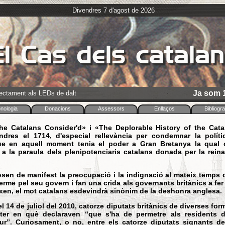
Divendres 7 d'agost de 2026
l Cas dels catala
Ja som 1
rectament als LEDs de dalt
nologia
Donacions
Assessors
Enllaços
Bibliogra
he Catalans Consider'd» i «The Deplorable History of the Cata
ndres el 1714, d'especial rellevància per condemnar la polít
e en aquell moment tenia el poder a Gran Bretanya la qual co
a la paraula dels plenipotenciaris catalans donada per la rein
sen de manifest la preocupació i la indignació al mateix temps 
terme pel seu govern i fan una crida als governants britànics a fe
eixen, el mot catalans esdevindrà sinònim de la deshonra anglesa.
l 14 de juliol del 2010, catorze diputats britànics de diverses f
er en què declaraven “que s'ha de permetre als residents d
ur”. Curiosament, o no, entre els catorze diputats signants de