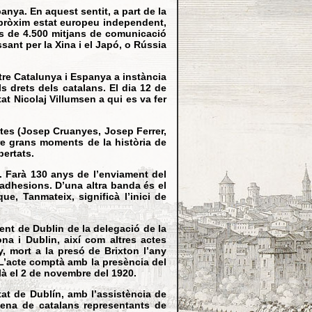
nya. En aquest sentit, a part de la
a pròxim estat europeu independent,
és de 4.500 mitjans de comunicació
sant per la Xina i el Japó, o Rússia
tre Catalunya i Espanya a instància
s drets dels catalans. El dia 12 de
t Nicolaj Villumsen a qui es va fer
istes (Josep Cruanyes, Josep Ferrer,
bre grans moments de la història de
bertats.
a. Farà 130 anys de l’enviament del
 adhesions. D’una altra banda és el
e, Tanmateix, significà l’inici de
ent de Dublin de la delegació de la
na i Dublin, així com altres actes
, mort a la presó de Brixton l’any
 L’acte comptà amb la presència del
là el 2 de novembre del 1920.
tat de Dublín, amb l’assistència de
ntena de catalans representants de