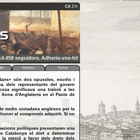
CA
EN
ns
4.458 seguidors. Adheriu-vos-hi!
fia
Notícies
Textos
lans» són dos opuscles, escrits i
ica dels representants del govern
sa significava una traïció a les
a Anna d'Anglaterra en el Pacte de
de molts ciutadans anglesos per la
r honor al compromís adquirit. Si no
ormacions polítiques presentaren una
e Catalunya el dret a determinar
 la moció a favor dels drets dels