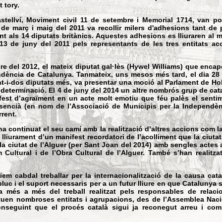
t tory.
tellví, Moviment civil 11 de setembre i Memorial 1714, van 
e març i maig del 2011 va recollir milers d'adhesions tant de p
t als 14 diputats britànics. Aquestes adhesions es lliuraren al
13 de juny del 2011 pels representants de les tres entitats
e del 2012, el mateix diputat gal·lès (Hywel Williams) que enca
dència de Catalunya. Tanmateix, uns mesos més tard, el dia 28
nt-i-dos diputats més, va presentar una moció al Parlament de Ho
odeterminació. El 4 de juny del 2014 un altre nombrós grup de cat
est d’agraïment en un acte molt emotiu que féu palès el sentim
encià (en nom de l’Associació de Municipis per la Independènci
rrent.
a continuat el seu camí amb la realització d’altres accions com la
 lliurament d’un manifest recordatori de l’acolliment que la ciutat 
 la ciutat de l’Alguer (per Sant Joan del 2014) amb sengles actes 
 Cultural i de l’Obra Cultural de l’Alguer. També s’han realitz
em cabdal treballar per la internacionalització de la causa cat
pluc i el suport necessaris per a un futur lliure en que Catalunya
 a més a més del treball realitzat pels responsables de relaci
ctuen nombroses entitats i agrupacions, des de l’Assemblea Nacio
conseguint que el procés català sigui ja reconegut arreu i c