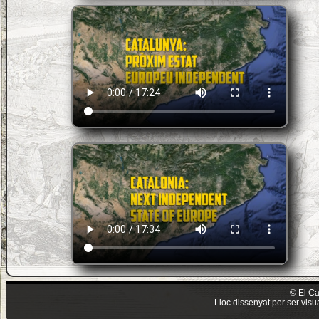
© El Ca
Lloc dissenyat per ser vis