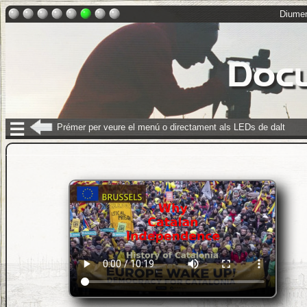
Diumen
Docu
☰
Prémer per veure el menú o directament als LEDs de dalt